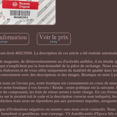
nt droit 46823094. La description de cet article a été traduite automat
e magasins, de désinvestissements ou d'activités arrêtées, il en résulte 
 qui n'empêchent pas la fonctionnalité de la pièce de rechange. Nous ess
s élaborons et de vous offrir uniquement du matériel de qualité dans les
correctement avec des descriptions et des images. Boutique en mise à jo
e nous ne l'avons pas, notre boutique est constamment en cours de mise
notre boutique à vos favoris ! Rendu : notre politique est la suivante. 
e du composant), les frais de retour seront à notre charge. En cas d'erreu
ur le produit (où le code et la description correcte sont indiqués), les 
tisfaction mais nous ne répondons pas aux personnes impolies, arrogantes
 pas d'évaluations négatives ou neutres sans nous avoir contactés. Nou
ec honnêteté et gentillesse, tout s'arrange. VS AutoRicambi d'Epoca Srls es