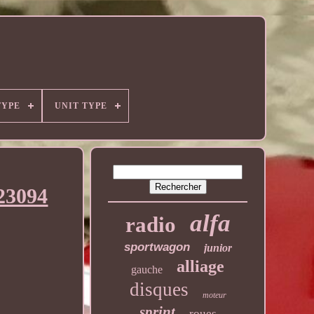
TYPE
UNIT TYPE
823094
alfa
radio
sportwagon
junior
alliage
gauche
disques
moteur
sprint
roues