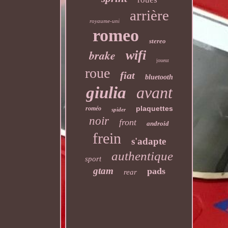
arrière
royaume-uni
romeo
stereo
brake
wifi
joueur
roue
fiat
bluetooth
giulia
avant
plaquettes
roméo
spider
noir
front
android
frein
s'adapte
authentique
sport
gtam
pads
rear