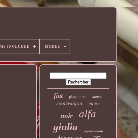
EMS INCLUDED
MODEL
fiat
plaquettes
stereo
sportwagon
junior
alfa
noir
giulia
royaume-uni