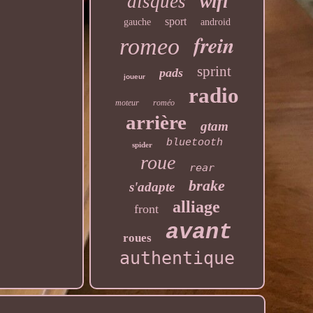
disques
wifi
sport
gauche
android
frein
romeo
sprint
pads
joueur
radio
moteur
roméo
arrière
gtam
bluetooth
spider
roue
rear
brake
s'adapte
alliage
front
avant
roues
authentique