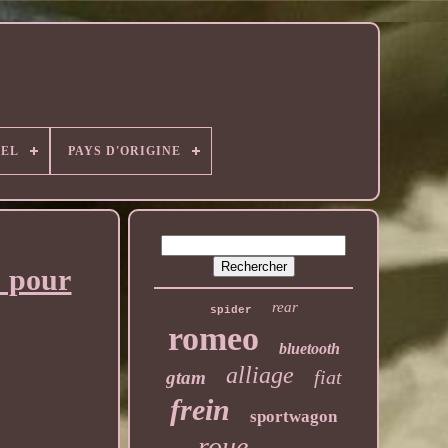
EL
PAYS D'ORIGINE
O pour
rear
spider
romeo
bluetooth
alliage
fiat
gtam
frein
sportwagon
roue