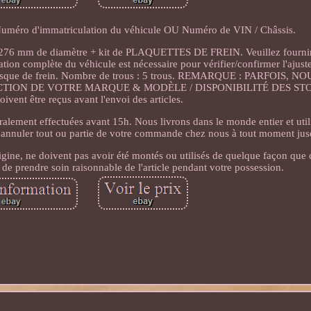
éro d'immatriculation du véhicule OU Numéro de VIN / Châssis.
6 mm de diamètre + kit de PLAQUETTES DE FREIN. Veuillez fournir
ion complète du véhicule est nécessaire pour vérifier/confirmer l'ajus
 disque de frein. Nombre de trous : 5 trous. REMARQUE : PARFOIS,
ION DE VOTRE MARQUE & MODÈLE / DISPONIBILITÉ DES STOCK
ivent être reçus avant l'envoi des articles.
ralement effectuées avant 15h. Nous livrons dans le monde entier et util
 annuler tout ou partie de votre commande chez nous à tout moment jusq
igine, ne doivent pas avoir été montés ou utilisés de quelque façon que c
 de prendre soin raisonnable de l'article pendant votre possession.