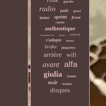
gauche
radio
pads
sport
sprint
front
junior
roméo
authentique
android
royaume-uni
joueur
s'adapte
stereo
brake
plaquettes
arrière
wifi
alfa
avant
giulia
roues
noir
moteur
disques