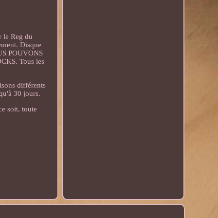
 le Reg du
tement. Disque
 NOUS POUVONS
S. Tous les
isons différents
u'à 30 jours.
e soit, toute