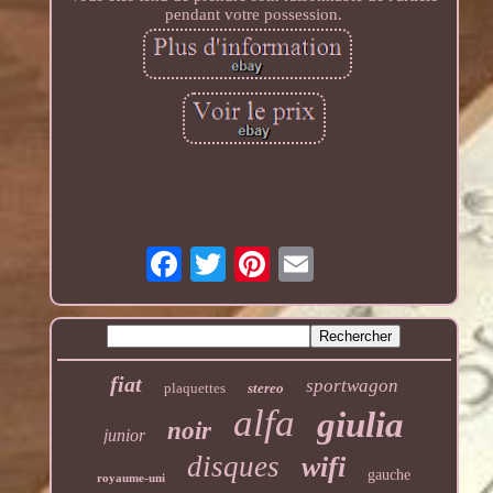
pendant votre possession.
fiat
sportwagon
plaquettes
stereo
alfa
giulia
noir
junior
disques
wifi
gauche
royaume-uni