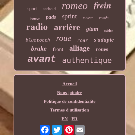
frein
romeo
sport
android
sprint
pads
moteur
roméo
joueur
radio
arrière
gtam
spider
roue
s'adapte
rear
bluetooth
alliage
brake
front
roues
avant
authentique
Accueil
Nous joindre
Politique de confidentialité
Termes d'utilisation
EN
FR
Pinterest