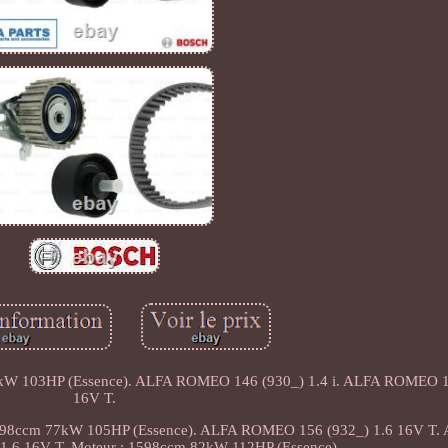
6kW 103HP (Essence). ALFA ROMEO 146 (930_) 1.4 i. ALFA ROMEO 1
16V T.
 1598ccm 77kW 105HP (Essence). ALFA ROMEO 156 (932_) 1.6 16V 
 1.6 16V T. Moteur : 1598ccm 82kW 112HP (Essence).