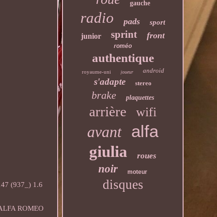
gauche
radio
pads
sport
sprint
front
junior
roméo
authentique
android
royaume-uni
joueur
s'adapte
stereo
brake
plaquettes
arrière
wifi
alfa
avant
giulia
roues
noir
moteur
disques
47 (937_) 1.6
T. ALFA ROMEO