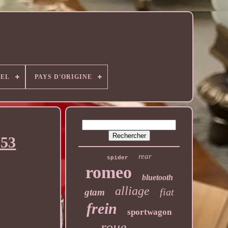
EL
PAYS D'ORIGINE
353
rear
spider
romeo
bluetooth
alliage
fiat
gtam
frein
sportwagon
roue