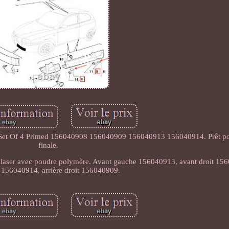
 Set Of 4 Primed 156040908 156040909 156040913 156040914. Prêt pou
finale.
e laser avec poudre polymère. Avant gauche 156040913, avant droit 156
 156040914, arrière droit 156040909.