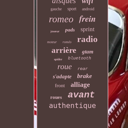
disques
wifi
sport
gauche
android
frein
romeo
sprint
pads
joueur
radio
moteur
roméo
arrière
gtam
bluetooth
spider
roue
rear
brake
s'adapte
alliage
front
avant
roues
authentique