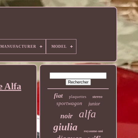
MANUFACTURER
MODEL
e Alfa
fiat
plaquettes
stereo
sportwagon
junior
alfa
noir
giulia
royaume-uni