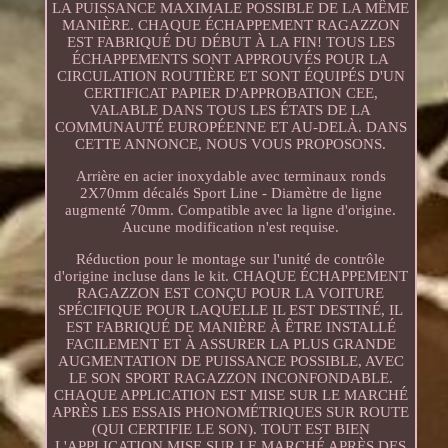
LA PUISSANCE MAXIMALE POSSIBLE DE LA MÊME
MANIÈRE. CHAQUE ÉCHAPPEMENT RAGAZZON
EST FABRIQUÉ DU DÉBUT À LA FIN! TOUS LES
ÉCHAPPEMENTS SONT APPROUVÉS POUR LA
CIRCULATION ROUTIÈRE ET SONT ÉQUIPÉS D'UN
CERTIFICAT PAPIER D'APPROBATION CEE,
VALABLE DANS TOUS LES ÉTATS DE LA
COMMUNAUTÉ EUROPÉENNE ET AU-DELÀ. DANS
CETTE ANNONCE, NOUS VOUS PROPOSONS.
Arrière en acier inoxydable avec terminaux ronds
2X70mm décalés Sport Line - Diamètre de ligne
augmenté 70mm. Compatible avec la ligne d'origine.
Aucune modification n'est requise.
Réduction pour le montage sur l'unité de contrôle
d'origine incluse dans le kit. CHAQUE ÉCHAPPEMENT
RAGAZZON EST CONÇU POUR LA VOITURE
SPÉCIFIQUE POUR LAQUELLE IL EST DESTINÉ, IL
EST FABRIQUÉ DE MANIÈRE À ÊTRE INSTALLÉ
FACILEMENT ET À ASSURER LA PLUS GRANDE
AUGMENTATION DE PUISSANCE POSSIBLE, AVEC
LE SON SPORT RAGAZZON INCONFONDABLE.
CHAQUE APPLICATION EST MISE SUR LE MARCHÉ
APRÈS LES ESSAIS PHONOMÉTRIQUES SUR ROUTE
(QUI CERTIFIE LE SON). TOUT EST BIEN
L'APPLICATION MISE SUR LE MARCHÉ APRÈS DES