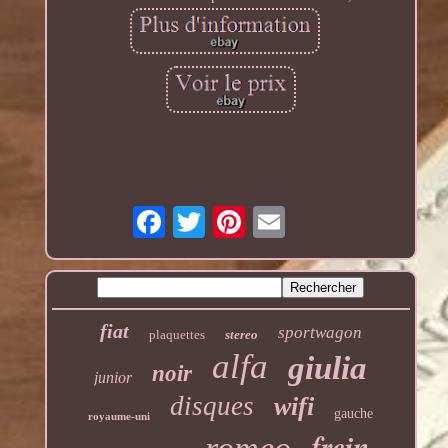
fiat
sportwagon
plaquettes
stereo
alfa
giulia
noir
junior
disques
wifi
gauche
royaume-uni
frein