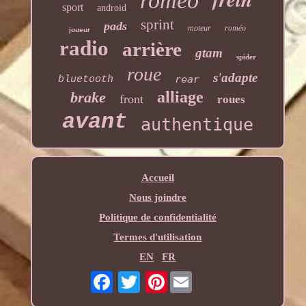
romeo
sport
android
sprint
pads
moteur
roméo
joueur
radio
arrière
gtam
spider
roue
s'adapte
rear
bluetooth
alliage
brake
front
roues
avant
authentique
Accueil
Nous joindre
Politique de confidentialité
Termes d'utilisation
EN
FR
Pinterest