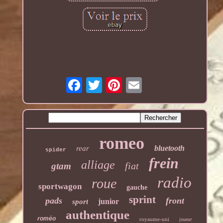
romeo
bluetooth
rear
spider
frein
alliage
fiat
gtam
radio
roue
sportwagon
gauche
sprint
pads
front
junior
sport
authentique
roméo
royaume-uni
joueur