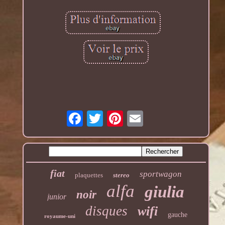
fiat
sportwagon
plaquettes
stereo
alfa
giulia
noir
junior
disques
wifi
gauche
royaume-uni