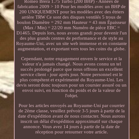
Romeo Brera 1.75 Turbo (200 BHP) - Années de
fabrication 2009 > 10 Pour les modèles avec un BHP de
200 UNIQUEMENT pour les modèles avec des étriers
arrière TRW Ce sont des disques ventilés 5 trous de
boulon Diamètre = 292 mm Hauteur = 43 mm Épaisseur
(Max / Min) = 22/20 mm Numéro de pièce EBC =
D1465. Depuis lors, nous avons grandi pour devenir l'un
des plus grands centres de performance et de style au
Royaume-Uni, avec un site web immense et en constante
augmentation, et exportant vers tous les coins du globe.
Cependant, notre engagement envers le service et la
valeur n'a jamais changé. Nous avons connu un tel
succès prolongé parce que nous offrons un excellent
service client - jour après jour. Notre personnel est le
plus compétent et expérimenté du Royaume-Uni. Les
devis seront donc toujours pour un coursier assuré ou un
envoi suivi, en fonction du poids et de la valeur de
l'objet.
Pour les articles envoyés au Royaume-Uni par courrier
de 2ème classe, veuillez prévoir 3-5 jours à partir de la
date d'expédition avant de nous contacter. Nous aurons
inscrit un délai d'expédition approximatif sur chaque
annonce. Vous avez 14 jours à partir de la date de
réception pour retourner votre article.