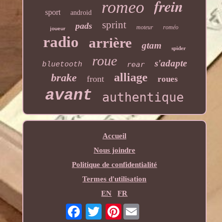
frein
romeo
sport
android
sprint
pads
moteur
roméo
joueur
radio
arrière
gtam
spider
roue
s'adapte
rear
bluetooth
alliage
brake
front
roues
avant
authentique
Accueil
Nous joindre
Politique de confidentialité
Termes d'utilisation
EN
FR
Pinterest