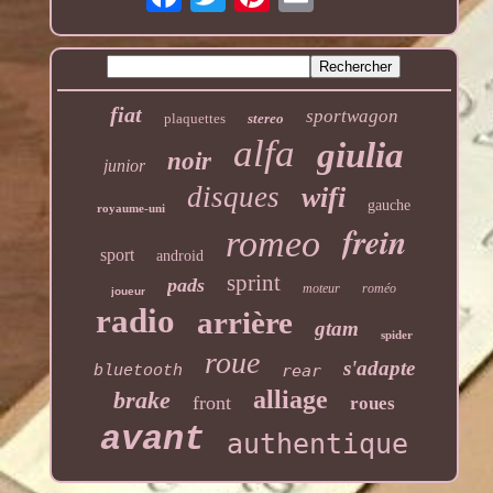
fiat
sportwagon
plaquettes
stereo
alfa
giulia
noir
junior
disques
wifi
gauche
royaume-uni
frein
romeo
sport
android
sprint
pads
moteur
roméo
joueur
radio
arrière
gtam
spider
roue
s'adapte
rear
bluetooth
alliage
brake
front
roues
avant
authentique