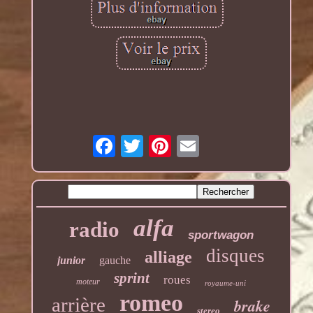
alfa
radio
sportwagon
disques
alliage
junior
gauche
sprint
roues
moteur
royaume-uni
romeo
arrière
brake
stereo