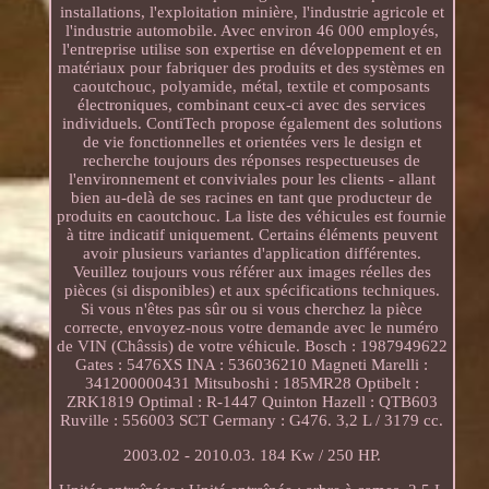
installations, l'exploitation minière, l'industrie agricole et
l'industrie automobile. Avec environ 46 000 employés,
l'entreprise utilise son expertise en développement et en
matériaux pour fabriquer des produits et des systèmes en
caoutchouc, polyamide, métal, textile et composants
électroniques, combinant ceux-ci avec des services
individuels. ContiTech propose également des solutions
de vie fonctionnelles et orientées vers le design et
recherche toujours des réponses respectueuses de
l'environnement et conviviales pour les clients - allant
bien au-delà de ses racines en tant que producteur de
produits en caoutchouc. La liste des véhicules est fournie
à titre indicatif uniquement. Certains éléments peuvent
avoir plusieurs variantes d'application différentes.
Veuillez toujours vous référer aux images réelles des
pièces (si disponibles) et aux spécifications techniques.
Si vous n'êtes pas sûr ou si vous cherchez la pièce
correcte, envoyez-nous votre demande avec le numéro
de VIN (Châssis) de votre véhicule. Bosch : 1987949622
Gates : 5476XS INA : 536036210 Magneti Marelli :
341200000431 Mitsuboshi : 185MR28 Optibelt :
ZRK1819 Optimal : R-1447 Quinton Hazell : QTB603
Ruville : 556003 SCT Germany : G476. 3,2 L / 3179 cc.
2003.02 - 2010.03. 184 Kw / 250 HP.