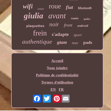
roue
wifi
fiat
bluetooth
joueur
giulia
avant
roméo
spider
noir
front
plaquettes
android
frein
s'adapte
sport
authentique
gtam
pads
rear
Accueil
Nous joindre
Politique de confidentialité
Termes d'utilisation
EN
FR
Pinterest