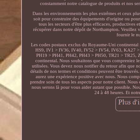
constamment notre catalogue de produits et nos serv
Dans les environnements les plus extrêmes et ceux plus
soit pour construire des équipements d'origine ou pour
tous les secteurs d'être plus efficaces, productives
récupérer dans notre dépôt de Northampton. Veuillez v
fournir le 
Les codes postaux exclus du Royaume-Uni continent
HS9, IV1 > IV36, IV40, IV52 > IV54, IV63, KA27
PH19 > PH41, PH42, PH43 > PH50, TR21 > TR25, ZE1 
continental. Nous souhaitons que vous compreniez les 
utilisées. Vous devez nous notifier du retour afin que n
détails de nos termes et conditions peuvent être trouvés
aurez une expérience positive avec nous. Nous compr
prendre soin de tous les aspects pour notre client. Nou
nous serons là pour vous aider autant que possible. N
24 à 48 heures. Et notr