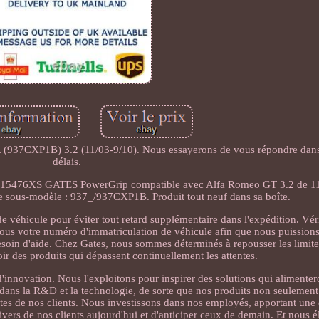
37CXP1B) 3.2 (11/03-9/10). Nous essayerons de vous répondre dans 
délais.
 K015476XS GATES PowerGrip compatible avec Alfa Romeo GT 3.2 de 11
le sous-modèle : 937_/937CXP1B. Produit tout neuf dans sa boîte.
 véhicule pour éviter tout retard supplémentaire dans l'expédition. Vér
nous votre numéro d'immatriculation de véhicule afin que nous puission
oin d'aide. Chez Gates, nous sommes déterminés à repousser les limites
r des produits qui dépassent continuellement les attentes.
'innovation. Nous l'exploitons pour inspirer des solutions qui alimenter
dans la R&D et la technologie, de sorte que nos produits non seulement
eantes de nos clients. Nous investissons dans nos employés, apportant un
vers de nos clients aujourd'hui et d'anticiper ceux de demain. Et nous é