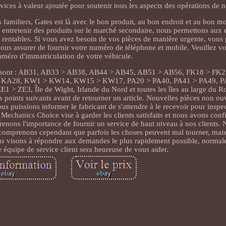
ices à valeur ajoutée pour soutenir tous les aspects des opérations de no
 familiers, Gates est là avec le bon produit, au bon endroit et au bon 
 entretenir des produits sur le marché secondaire, nous permettons aux 
 et rentables. Si vous avez besoin de vos pièces de manière urgente, vous
ous assurer de fournir votre numéro de téléphone et mobile. Veuillez vo
numéro d'immatriculation de votre véhicule.
al sont : AB31, AB33 > AB38, AB44 > AB45, AB51 > AB56, FK18 > FK2
 > KA28, KW1 > KW14, KW15 > KW17, PA20 > PA40, PA41 > PA49, P
> ZE3, Île de Wight, Irlande du Nord et toutes les îles au large du 
points suivants avant de retourner un article. Nouvelles pièces non ou
ous puissions informer le fabricant de s'attendre à le recevoir pour inspe
. Mechanics Choice vise à garder les clients satisfaits et nous avons con
enons l'importance de fournir un service de haut niveau à nos clients.
s comprenons cependant que parfois les choses peuvent mal tourner, mais
ous visons à répondre aux demandes le plus rapidement possible, normal
e équipe de service client sera heureuse de vous aider.