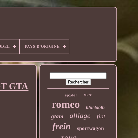
ODEL
PAYS D'ORIGINE
 GT GTA
rear
spider
romeo
bluetooth
alliage
fiat
gtam
frein
sportwagon
roue