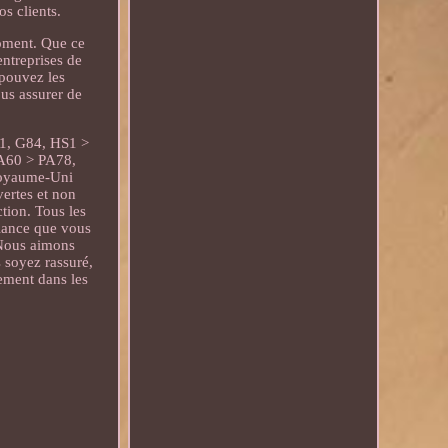
s clients.
moment. Que ce
entreprises de
 pouvez les
us assurer de
1, G84, HS1 >
A60 > PA78,
Royaume-Uni
vertes et non
ction. Tous les
fiance que vous
 Nous aimons
 soyez rassuré,
ement dans les