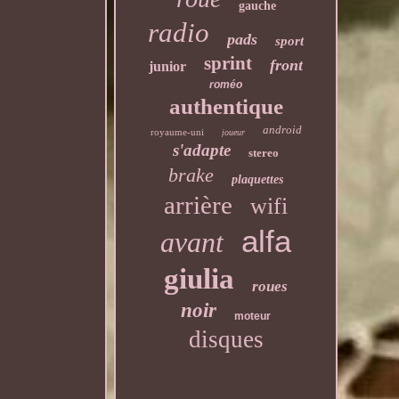
gauche
radio
pads
sport
sprint
front
junior
roméo
authentique
android
royaume-uni
joueur
s'adapte
stereo
brake
plaquettes
arrière
wifi
alfa
avant
giulia
roues
noir
moteur
disques