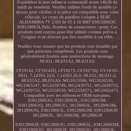
Expédition le jour même si commandé avant 14h30 du
lundi au vendredi. Veuillez utiliser l'outil de modèle ci-
dessus pour vérifier si la pièce est compatible avec votre
véhicule. Le corps de papillon s'adapte à SEAT
ALHAMBRA 7V 2.0D de 05 à 10 BRT 038128063G
038128063L Febi. Nombre de connecteurs / ports. Ces
produits sont conçus pour être utilisés comme prévu à
l'origine et ne doivent pas être modifiés à cet effet.
Veuillez vous assurer que les produits sont installés par
une personne compétente. Les produits sont
généralement fournis sans instructions de montage.
88.031, 88.031A2, 88.031AS.
CF19142, CF19142Q, CF19273, CF19273Q, GV10-81-
0011. 7.14393.10.0, 7.14393.26.0. 88.031, 88.031-2,
88.031A2, 88.031AS. WG1013506, WG1026510,
WG1965247, WG2439749, WG2439751, WG2439752,
WG2439753, WG2558550, WG2558575, WG2602473.
Compatible avec les références OEM suivantes.
038128063G, 038128063L, 038128063M,
038128063Q, 38128063G, 38128063L, 38128063M,
38128063Q. 038128063L, 038128063M, 038128063P,
38128063L, 38128063M, 38128063P.
038128063F, 038128063G, 038128063L, 038128063M,
038128063Q, 38128063F, 38128063G, 38128063L,