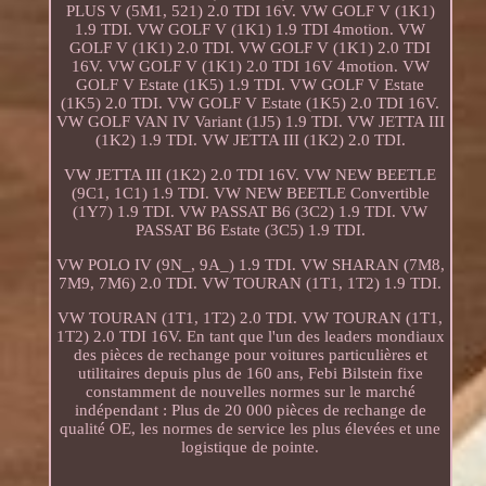
PLUS V (5M1, 521) 2.0 TDI 16V. VW GOLF V (1K1)
1.9 TDI. VW GOLF V (1K1) 1.9 TDI 4motion. VW
GOLF V (1K1) 2.0 TDI. VW GOLF V (1K1) 2.0 TDI
16V. VW GOLF V (1K1) 2.0 TDI 16V 4motion. VW
GOLF V Estate (1K5) 1.9 TDI. VW GOLF V Estate
(1K5) 2.0 TDI. VW GOLF V Estate (1K5) 2.0 TDI 16V.
VW GOLF VAN IV Variant (1J5) 1.9 TDI. VW JETTA III
(1K2) 1.9 TDI. VW JETTA III (1K2) 2.0 TDI.
VW JETTA III (1K2) 2.0 TDI 16V. VW NEW BEETLE
(9C1, 1C1) 1.9 TDI. VW NEW BEETLE Convertible
(1Y7) 1.9 TDI. VW PASSAT B6 (3C2) 1.9 TDI. VW
PASSAT B6 Estate (3C5) 1.9 TDI.
VW POLO IV (9N_, 9A_) 1.9 TDI. VW SHARAN (7M8,
7M9, 7M6) 2.0 TDI. VW TOURAN (1T1, 1T2) 1.9 TDI.
VW TOURAN (1T1, 1T2) 2.0 TDI. VW TOURAN (1T1,
1T2) 2.0 TDI 16V. En tant que l'un des leaders mondiaux
des pièces de rechange pour voitures particulières et
utilitaires depuis plus de 160 ans, Febi Bilstein fixe
constamment de nouvelles normes sur le marché
indépendant : Plus de 20 000 pièces de rechange de
qualité OE, les normes de service les plus élevées et une
logistique de pointe.