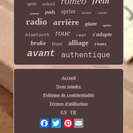
frein
romeo
sport
android
sprint
pads
moteur
roméo
joueur
radio
arrière
gtam
spider
roue
s'adapte
rear
bluetooth
alliage
brake
front
roues
avant
authentique
Accueil
Nous joindre
Politique de confidentialité
Termes d'utilisation
EN
FR
Pinterest