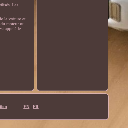
ilisés. Les
e la voiture et
t du moteur ou
est appelé le
tion
EN
FR