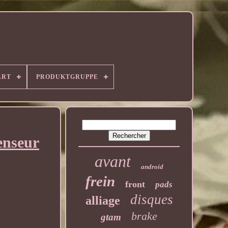
ART
PRODUKTGRUPPE
enseur
avant
android
frein
front
pads
disques
alliage
brake
gtam