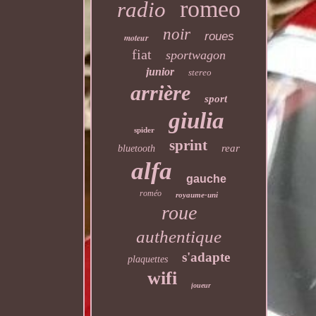
romeo
radio
noir
roues
moteur
fiat
sportwagon
junior
stereo
arrière
sport
giulia
spider
sprint
rear
bluetooth
alfa
gauche
roméo
royaume-uni
roue
authentique
s'adapte
plaquettes
wifi
joueur