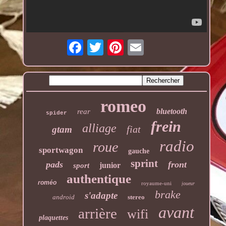
romeo
bluetooth
rear
spider
frein
alliage
fiat
gtam
radio
roue
sportwagon
gauche
sprint
pads
front
junior
sport
authentique
roméo
royaume-uni
joueur
brake
s'adapte
android
stereo
avant
arrière
wifi
plaquettes