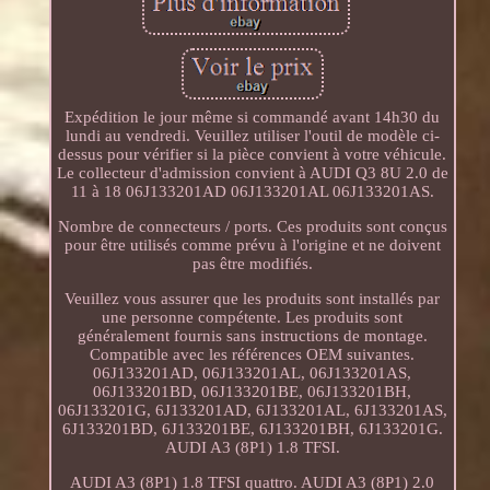
Expédition le jour même si commandé avant 14h30 du
lundi au vendredi. Veuillez utiliser l'outil de modèle ci-
dessus pour vérifier si la pièce convient à votre véhicule.
Le collecteur d'admission convient à AUDI Q3 8U 2.0 de
11 à 18 06J133201AD 06J133201AL 06J133201AS.
Nombre de connecteurs / ports. Ces produits sont conçus
pour être utilisés comme prévu à l'origine et ne doivent
pas être modifiés.
Veuillez vous assurer que les produits sont installés par
une personne compétente. Les produits sont
généralement fournis sans instructions de montage.
Compatible avec les références OEM suivantes.
06J133201AD, 06J133201AL, 06J133201AS,
06J133201BD, 06J133201BE, 06J133201BH,
06J133201G, 6J133201AD, 6J133201AL, 6J133201AS,
6J133201BD, 6J133201BE, 6J133201BH, 6J133201G.
AUDI A3 (8P1) 1.8 TFSI.
AUDI A3 (8P1) 1.8 TFSI quattro. AUDI A3 (8P1) 2.0