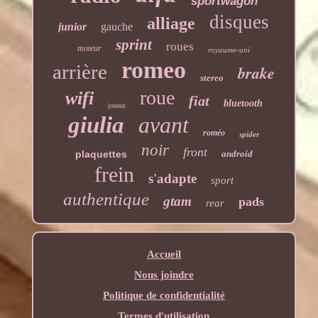
sportwagon
disques
alliage
junior
gauche
sprint
roues
moteur
royaume-uni
romeo
arrière
brake
stereo
roue
wifi
fiat
bluetooth
joueur
giulia
avant
roméo
spider
noir
front
plaquettes
android
frein
s'adapte
sport
authentique
gtam
pads
rear
Accueil
Nous joindre
Politique de confidentialité
Termes d'utilisation