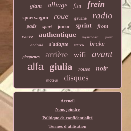
frein
alliage
fiat
gtam
radio
roue
sportwagon
gauche
sprint
pads
front
junior
sport
authentique
roméo
royaume-uni
joueur
brake
s'adapte
android
stereo
avant
arrière
wifi
plaquettes
alfa
giulia
noir
roues
disques
moteur
Accueil
Nous joindre
Politique de confidentialité
Termes d'utilisation