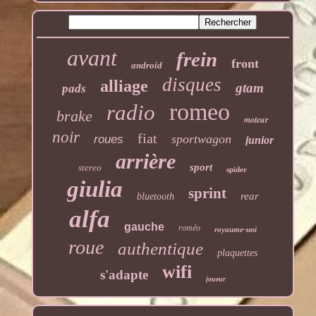
avant
frein
front
android
disques
alliage
gtam
pads
romeo
radio
brake
moteur
noir
fiat
sportwagon
roues
junior
arrière
sport
stereo
spider
giulia
sprint
rear
bluetooth
alfa
gauche
roméo
royaume-uni
roue
authentique
plaquettes
wifi
s'adapte
joueur