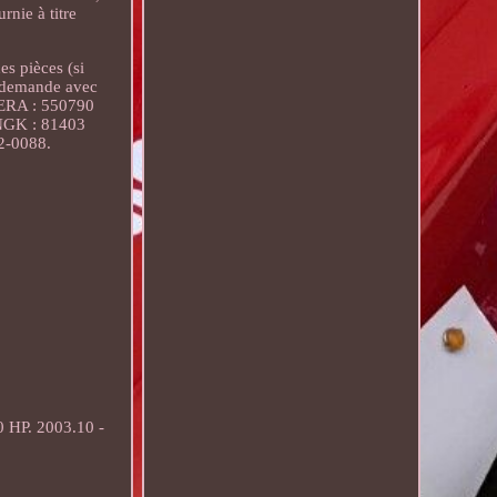
rnie à titre
es pièces (si
e demande avec
 ERA : 550790
 NGK : 81403
2-0088.
0 HP. 2003.10 -