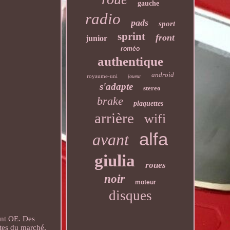
gauche
radio
pads
sport
sprint
front
junior
roméo
authentique
android
royaume-uni
joueur
s'adapte
stereo
brake
plaquettes
arrière
wifi
alfa
avant
giulia
roues
noir
moteur
disques
ent OE. Des
tes du marché,