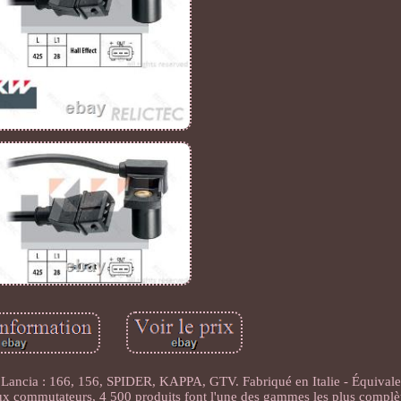
ancia : 166, 156, SPIDER, KAPPA, GTV. Fabriqué en Italie - Équival
ux commutateurs, 4 500 produits font l'une des gammes les plus complè