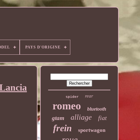
ODEL
PAYS D'ORIGINE
Lancia
rear
spider
romeo
bluetooth
alliage
fiat
gtam
frein
sportwagon
roue