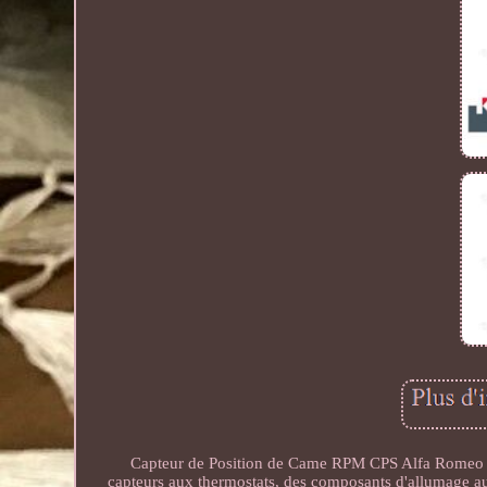
Capteur de Position de Came RPM CPS Alfa Romeo L
capteurs aux thermostats, des composants d'allumage a