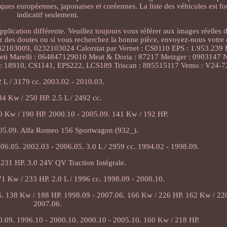
ues européennes, japonaises et coréennes. La liste des véhicules est fou
indicatif seulement.
pplication différente. Veuillez toujours vous référer aux images réelles d
vez des doutes ou si vous recherchez la bonne pièce, envoyez-nous votr
0232103009, 0232103024 Calorstat par Vernet : CS0110 EPS : 1.953.239
eti Marelli : 064847129010 Meat & Doria : 87217 Metzger : 0903147
 : 18910, CS1141, EPS222, LCS189 Triscan : 885515117 Vemo : V24-7
2 L / 3179 cc. 2003.02 - 2010.03.
84 Kw / 250 HP. 2.5 L / 2492 cc.
0 Kw / 190 HP. 2000.10 - 2005.09. 141 Kw / 192 HP.
05.09. Alfa Romeo 156 Sportwagon (932_).
06.05. 2002.03 - 2006.05. 3.0 L / 2959 cc. 1994.02 - 1998.09.
231 HP. 3.0 24V QV Traction Intégrale.
71 Kw / 233 HP. 2.0 L / 1996 cc. 1998.09 - 2000.10.
6. 138 Kw / 188 HP. 1998.09 - 2007.06. 166 Kw / 226 HP. 162 Kw / 22
2007.06.
0.09. 1996.10 - 2000.10. 2000.10 - 2005.10. 160 Kw / 218 HP.