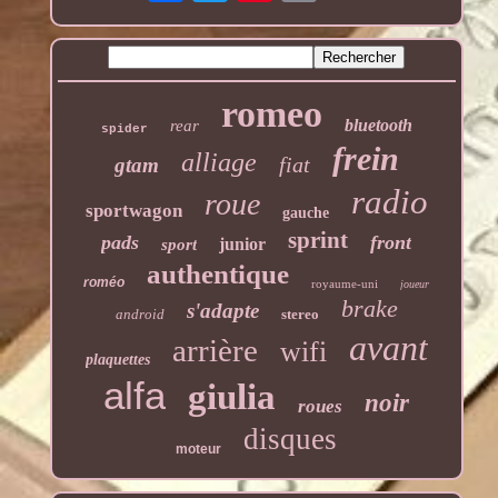
romeo
bluetooth
rear
spider
frein
alliage
fiat
gtam
radio
roue
sportwagon
gauche
sprint
pads
front
junior
sport
authentique
roméo
royaume-uni
joueur
brake
s'adapte
android
stereo
avant
arrière
wifi
plaquettes
alfa
giulia
noir
roues
disques
moteur