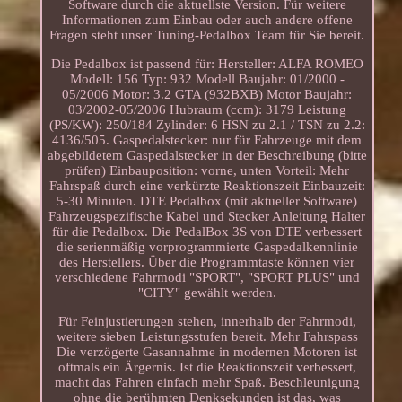
Software durch die aktuellste Version. Für weitere
Informationen zum Einbau oder auch andere offene
Fragen steht unser Tuning-Pedalbox Team für Sie bereit.
Die Pedalbox ist passend für: Hersteller: ALFA ROMEO
Modell: 156 Typ: 932 Modell Baujahr: 01/2000 -
05/2006 Motor: 3.2 GTA (932BXB) Motor Baujahr:
03/2002-05/2006 Hubraum (ccm): 3179 Leistung
(PS/KW): 250/184 Zylinder: 6 HSN zu 2.1 / TSN zu 2.2:
4136/505. Gaspedalstecker: nur für Fahrzeuge mit dem
abgebildetem Gaspedalstecker in der Beschreibung (bitte
prüfen) Einbauposition: vorne, unten Vorteil: Mehr
Fahrspaß durch eine verkürzte Reaktionszeit Einbauzeit:
5-30 Minuten. DTE Pedalbox (mit aktueller Software)
Fahrzeugspezifische Kabel und Stecker Anleitung Halter
für die Pedalbox. Die PedalBox 3S von DTE verbessert
die serienmäßig vorprogrammierte Gaspedalkennlinie
des Herstellers. Über die Programmtaste können vier
verschiedene Fahrmodi "SPORT", "SPORT PLUS" und
"CITY" gewählt werden.
Für Feinjustierungen stehen, innerhalb der Fahrmodi,
weitere sieben Leistungsstufen bereit. Mehr Fahrspass
Die verzögerte Gasannahme in modernen Motoren ist
oftmals ein Ärgernis. Ist die Reaktionszeit verbessert,
macht das Fahren einfach mehr Spaß. Beschleunigung
ohne die berühmten Denksekunden ist das, was