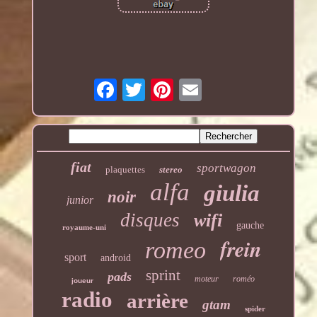
fiat
sportwagon
plaquettes
stereo
alfa
giulia
noir
junior
disques
wifi
gauche
royaume-uni
frein
romeo
sport
android
sprint
pads
moteur
roméo
joueur
radio
arrière
gtam
spider