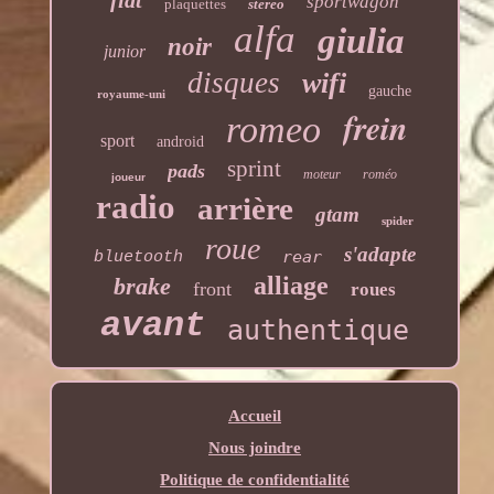
fiat
sportwagon
plaquettes
stereo
alfa
giulia
noir
junior
disques
wifi
gauche
royaume-uni
frein
romeo
sport
android
sprint
pads
moteur
roméo
joueur
radio
arrière
gtam
spider
roue
s'adapte
rear
bluetooth
alliage
brake
front
roues
avant
authentique
Accueil
Nous joindre
Politique de confidentialité