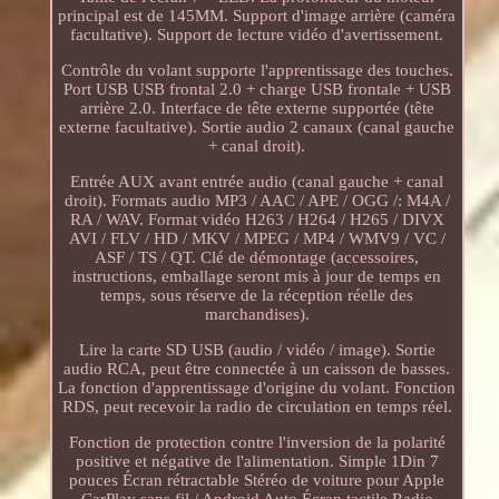
principal est de 145MM. Support d'image arrière (caméra
facultative). Support de lecture vidéo d'avertissement.
Contrôle du volant supporte l'apprentissage des touches.
Port USB USB frontal 2.0 + charge USB frontale + USB
arrière 2.0. Interface de tête externe supportée (tête
externe facultative). Sortie audio 2 canaux (canal gauche
+ canal droit).
Entrée AUX avant entrée audio (canal gauche + canal
droit). Formats audio MP3 / AAC / APE / OGG /: M4A /
RA / WAV. Format vidéo H263 / H264 / H265 / DIVX
AVI / FLV / HD / MKV / MPEG / MP4 / WMV9 / VC /
ASF / TS / QT. Clé de démontage (accessoires,
instructions, emballage seront mis à jour de temps en
temps, sous réserve de la réception réelle des
marchandises).
Lire la carte SD USB (audio / vidéo / image). Sortie
audio RCA, peut être connectée à un caisson de basses.
La fonction d'apprentissage d'origine du volant. Fonction
RDS, peut recevoir la radio de circulation en temps réel.
Fonction de protection contre l'inversion de la polarité
positive et négative de l'alimentation. Simple 1Din 7
pouces Écran rétractable Stéréo de voiture pour Apple
CarPlay sans fil / Android Auto Écran tactile Radio