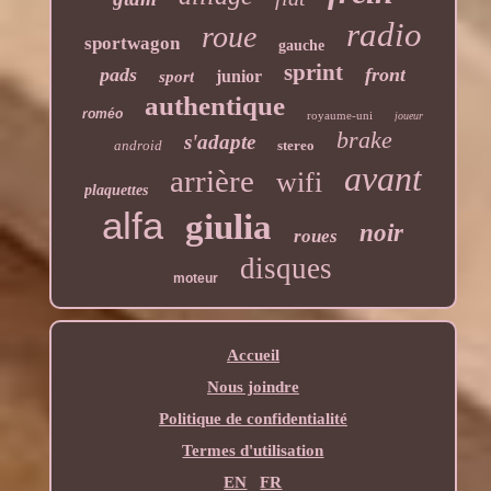
radio
roue
sportwagon
gauche
sprint
pads
front
junior
sport
authentique
roméo
royaume-uni
joueur
brake
s'adapte
android
stereo
avant
arrière
wifi
plaquettes
alfa
giulia
noir
roues
disques
moteur
Accueil
Nous joindre
Politique de confidentialité
Termes d'utilisation
EN
FR