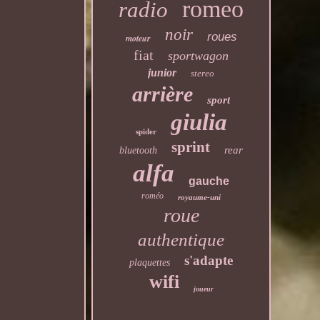
romeo
radio
noir
roues
moteur
fiat
sportwagon
junior
stereo
arrière
sport
giulia
spider
sprint
rear
bluetooth
alfa
gauche
roméo
royaume-uni
roue
authentique
s'adapte
plaquettes
wifi
joueur