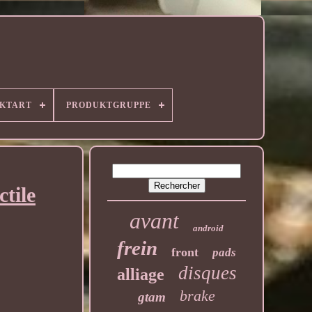
KTART
PRODUKTGRUPPE
tile
avant
android
frein
front
pads
disques
alliage
brake
gtam