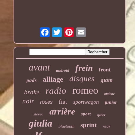
avant
frein
front
android
disques
alliage
gtam
pads
romeo
radio
brake
moteur
noir
fiat
sportwagon
roues
junior
arrière
sport
stereo
spider
giulia
sprint
rear
bluetooth