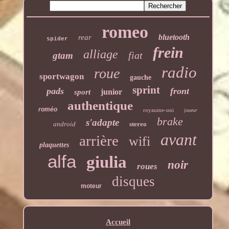
romeo
bluetooth
rear
spider
frein
alliage
fiat
gtam
radio
roue
sportwagon
gauche
sprint
pads
front
junior
sport
authentique
roméo
royaume-uni
joueur
brake
s'adapte
android
stereo
avant
arrière
wifi
plaquettes
alfa
giulia
noir
roues
disques
moteur
Accueil