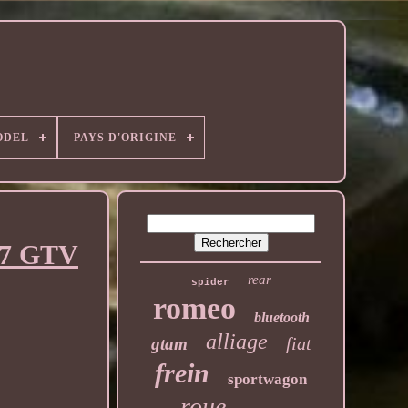
ODEL
PAYS D'ORIGINE
7 GTV
rear
spider
romeo
bluetooth
alliage
fiat
gtam
frein
sportwagon
roue