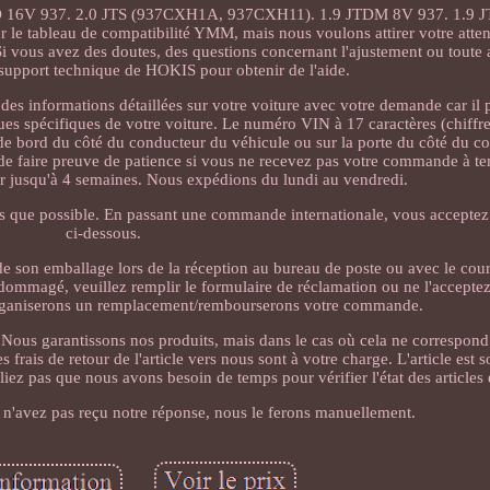
 16V 937. 2.0 JTS (937CXH1A, 937CXH11). 1.9 JTDM 8V 937. 1.9 
 tableau de compatibilité YMM, mais nous voulons attirer votre attenti
i vous avez des doutes, des questions concernant l'ajustement ou toute
e support technique de HOKIS pour obtenir de l'aide.
 des informations détaillées sur votre voiture avec votre demande car il 
ques spécifiques de votre voiture. Le numéro VIN à 17 caractères (chiffres
 de bord du côté du conducteur du véhicule ou sur la porte du côté du c
e faire preuve de patience si vous ne recevez pas votre commande à tem
er jusqu'à 4 semaines. Nous expédions du lundi au vendredi.
s que possible. En passant une commande internationale, vous acceptez 
ci-dessous.
 de son emballage lors de la réception au bureau de poste ou avec le cour
 endommagé, veuillez remplir le formulaire de réclamation ou ne l'accept
aniserons un remplacement/rembourserons votre commande.
. Nous garantissons nos produits, mais dans le cas où cela ne correspond
 frais de retour de l'article vers nous sont à votre charge. L'article est 
iez pas que nous avons besoin de temps pour vérifier l'état des articles et
 n'avez pas reçu notre réponse, nous le ferons manuellement.