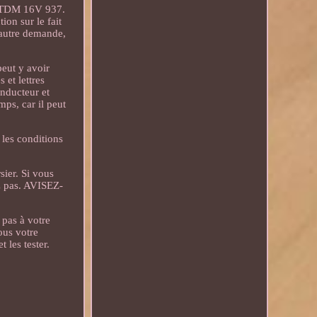
JTDM 16V 937.
on sur le fait
 autre demande,
peut y avoir
 et lettres
onducteur et
ps, car il peut
les conditions
sier. Si vous
ez pas. AVISEZ-
 pas à votre
sous votre
 les tester.