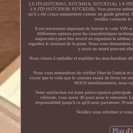
2.0 JTS (937CXH11, 937CXH1A, 937CXT1A). 1.9 JTD
1.9 JTD (937CXN1B, 937CXZ1B). Vous pouvez utiliser le
qu'il a été conçu uniquement comme un guide général. S
veuillez contacter l
Il est strictement important de fournir le code VIN et
différentes options pour les caractéristiques techni
majuscules) peut être trouvé en regardant le tableau
regardez le montant de la porte. Nous vous demandons d
y avoir un retard pouvant all
Nous visons à emballer et expédier les marchandises dè
Nous vous demandons de vérifier l'état de l'article et
voyez que le colis que le coursier essaie de livrer est
NOUS immédiatement, nous org
Votre satisfaction est notre préoccupation principale
véhicule, vous aurez 30 jours pour le retourner. Les
responsabilité jusqu'à ce qu'il nous parvienne. N'oubl
Veuillez nous informer si vous