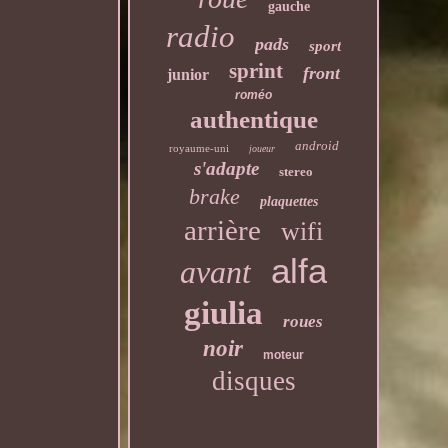
gauche
radio
pads
sport
sprint
front
junior
roméo
authentique
android
royaume-uni
joueur
s'adapte
stereo
brake
plaquettes
arrière
wifi
alfa
avant
giulia
roues
noir
moteur
disques