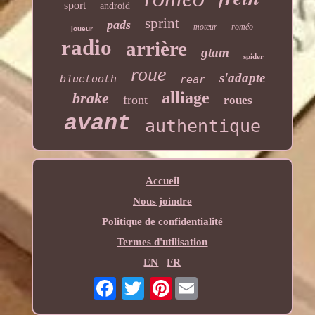
sport
android
sprint
pads
moteur
roméo
joueur
radio
arrière
gtam
spider
roue
s'adapte
rear
bluetooth
alliage
brake
front
roues
avant
authentique
Accueil
Nous joindre
Politique de confidentialité
Termes d'utilisation
EN
FR
Pinterest