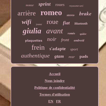
sprint
roues
moteur
royaume-uni
romeo
arrière
brake
stereo
roue
wifi
fiat
bluetooth
joueur
giulia
avant
roméo
spider
noir
front
plaquettes
android
frein
s'adapte
sport
authentique
gtam
pads
rear
Accueil
Nous joindre
Politique de confidentialité
Termes d'utilisation
EN
FR