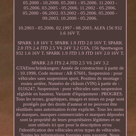
05.2000 - 10.2000. 05.2001 - 05.2006. 11.2003 -
05.2006. 03.2005 - 05.2006. 11.2002 - 05.2006.
05.2000 - 06.2002. 03.2002 - 05.2006. 05.2000 -
09.2003. 10.2000 - 05.2006.
10.2003 - 05.2006. 02.1997 - 08.2003. ALFA 156 932
1.6 16V T.
SPARK 1.8 16V T. SPARK 1.9 JTD 2.0 16V T. SPARK
2.0 JTS 2.4 JTD 2.5 V6 24V 3.2 GTA, 156 Sportwagon
932 1.6 16V T. SPARK 1.9 JTD 1.9 JTD 16V 2.0 16V T.
SPARK 2.0 JTS 2.4 JTD 2.5 V6 24V 3.2
GTAEinschränkungen: Année de construction à partir de
: 10.1998, Code moteur : AR 67601, Suspension : pour
véhicules sans suspension sport, Position de montage :
essieu arrière, Numéro de châssis (VIN) à partir de :
0116247, Suspension : pour véhicules sans suspension
réglable en hauteur, Variante d'équipement : PROGRES.
Tous les textes, graphiques, images et mises en page sont
protégés par des droits d'auteur et ne peuvent être
réutilisés sans autorisation écrite explicite. Tous les noms
de marques, marques commerciales et marques déposées
sont la propriété de leurs propriétaires légitimes et ne
sont utilisés ici que pour la description et/ou
l'identification des véhicules et/ou types de véhicules.
Toutes les informations fournies sans garantie. Nous