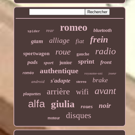
romeo
bluetooth
rear
spider
frein
alliage
fiat
gtam
radio
roue
sportwagon
gauche
sprint
pads
front
junior
sport
authentique
roméo
royaume-uni
joueur
brake
s'adapte
android
stereo
avant
arrière
wifi
plaquettes
alfa
giulia
noir
roues
disques
moteur