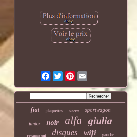
fiat
sportwagon
plaquettes
stereo
alfa
giulia
noir
junior
disques
wifi
gauche
royaume-uni