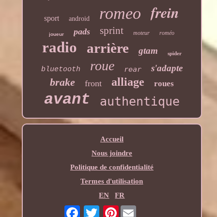
frein
romeo
sport
android
sprint
pads
moteur
roméo
joueur
radio
arrière
gtam
spider
roue
s'adapte
rear
bluetooth
alliage
brake
front
roues
avant
authentique
Accueil
Nous joindre
Politique de confidentialité
Termes d'utilisation
EN
FR
Pinterest