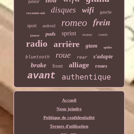
noir
junior
disques
wifi
gauche
royaume-uni
frein
romeo
sport
android
sprint
pads
moteur
roméo
joueur
radio
arrière
gtam
spider
roue
s'adapte
rear
bluetooth
alliage
brake
front
roues
avant
authentique
Accueil
Nous joindre
Politique de confidentialité
Termes d'utilisation