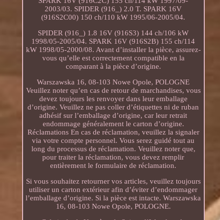
SPARK 16V (916C2C) 155 ch/114 kW 1997/09-
2003/03. SPIDER (916_) 2.0 T. SPARK 16V
(916S2C00) 150 ch/110 kW 1995/06-2005/04.
SPIDER (916_) 1.8 16V (916S3) 144 ch/106 kW
1998/05-2005/04. SPARK 16V (916S2B) 155 ch/114
kW 1998/05-2000/08. Avant d’installer la pièce, assurez-
vous qu’elle est correctement compatible en la
comparant à la pièce d’origine.
Warszawska 16, 08-103 Nowe Opole, POLOGNE
Veuillez noter qu’en cas de retour de marchandises, vous
devez toujours les renvoyer dans leur emballage
d’origine. Veuillez ne pas coller d’étiquettes ni de ruban
adhésif sur l’emballage d’origine, car leur retrait
endommage généralement le carton d’origine.
Réclamations En cas de réclamation, veuillez la signaler
via votre compte personnel. Vous serez guidé tout au
long du processus de réclamation. Veuillez noter que,
pour traiter la réclamation, vous devez remplir
entièrement le formulaire de réclamation.
Si vous souhaitez retourner vos articles, veuillez toujours
utiliser un carton extérieur afin d’éviter d’endommager
l’emballage d’origine. Si la pièce est intacte. Warszawska
16, 08-103 Nowe Opole, POLOGNE.