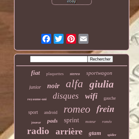
fiat
sportwagon
plaquettes
stereo
alfa
giulia
noir
junior
disques
wifi
gauche
royaume-uni
frein
romeo
sport
android
sprint
pads
moteur
roméo
joueur
radio
arrière
gtam
spider