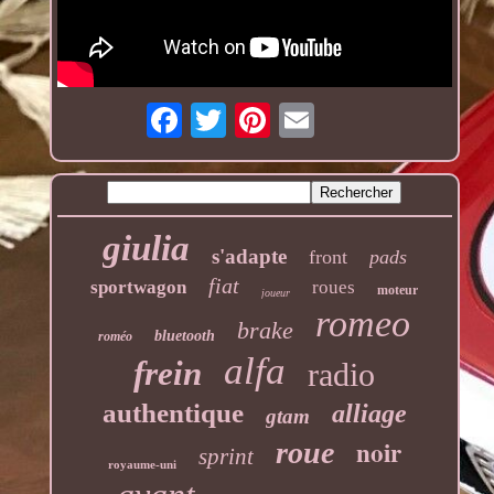
giulia
s'adapte
front
pads
fiat
sportwagon
roues
moteur
joueur
romeo
brake
bluetooth
roméo
alfa
frein
radio
authentique
alliage
gtam
noir
roue
sprint
royaume-uni