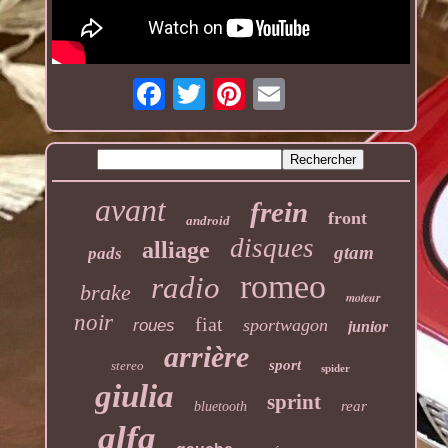
avant
frein
front
android
disques
alliage
gtam
pads
romeo
radio
brake
moteur
noir
fiat
sportwagon
roues
junior
arrière
sport
stereo
spider
giulia
sprint
rear
bluetooth
alfa