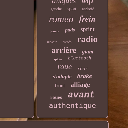
disques
wifi
sport
gauche
android
frein
romeo
sprint
pads
joueur
radio
moteur
roméo
arrière
gtam
bluetooth
spider
roue
rear
brake
s'adapte
alliage
front
avant
roues
authentique