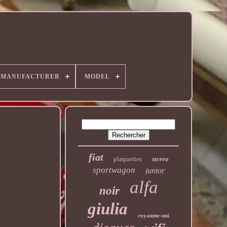
MANUFACTURER
MODEL
fiat
plaquettes
stereo
sportwagon
junior
alfa
noir
giulia
royaume-uni