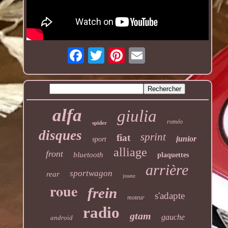
alfa
giulia
roméo
spider
disques
sprint
fiat
junior
sport
alliage
front
bluetooth
plaquettes
arrière
sportwagon
rear
joueur
roue
frein
s'adapte
moteur
radio
gtam
gauche
android