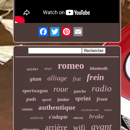
romeo
bluetooth
rear
spider
frein
alliage
fiat
gtam
radio
roue
sportwagon
gauche
sprint
pads
front
junior
sport
authentique
roméo
royaume-uni
joueur
brake
s'adapte
android
stereo
avant
arrière
wifi
plaquettes