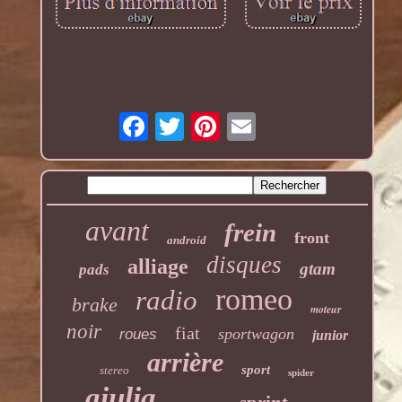
avant
frein
front
android
disques
alliage
gtam
pads
romeo
radio
brake
moteur
noir
fiat
sportwagon
roues
junior
arrière
sport
stereo
spider
giulia