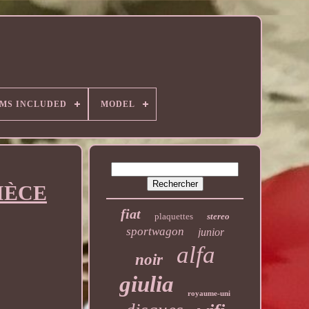
EMS INCLUDED
MODEL
PIÈCE
fiat
plaquettes
stereo
sportwagon
junior
alfa
noir
giulia
royaume-uni