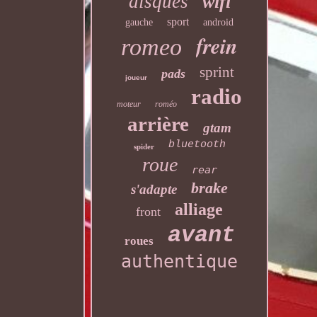
disques
wifi
sport
gauche
android
frein
romeo
sprint
pads
joueur
radio
moteur
roméo
arrière
gtam
bluetooth
spider
roue
rear
brake
s'adapte
alliage
front
avant
roues
authentique