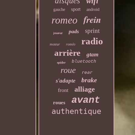
disques
wifi
sport
gauche
android
frein
romeo
sprint
pads
joueur
radio
moteur
roméo
arrière
gtam
bluetooth
spider
roue
rear
brake
s'adapte
alliage
front
avant
roues
authentique