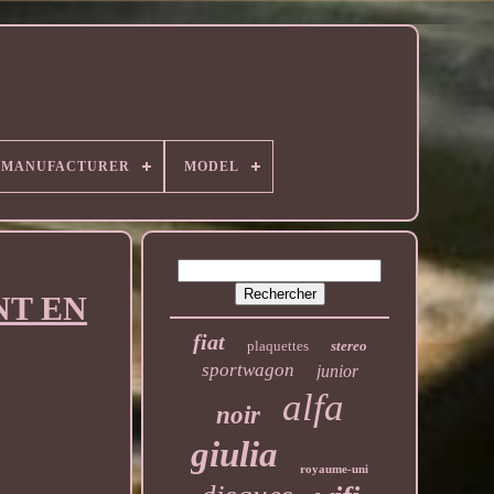
MANUFACTURER
MODEL
NT EN
fiat
plaquettes
stereo
sportwagon
junior
alfa
noir
giulia
royaume-uni