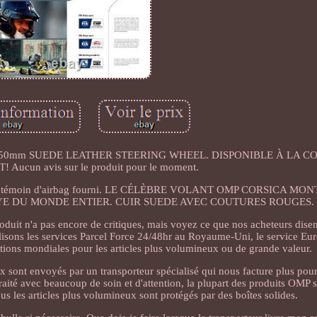
 350mm SUEDE LEATHER STEERING WHEEL. DISPONIBLE À LA
ucun avis sur le produit pour le moment.
ion du témoin d'airbag fourni. LE CÉLÈBRE VOLANT OMP CORSICA MO
YE DU MONDE ENTIER. CUIR SUEDE AVEC COUTURES ROUGES.
a pas encore de critiques, mais voyez ce que nos acheteurs disent
ilisons les services Parcel Force 24/48hr au Royaume-Uni, le service E
tions mondiales pour les articles plus volumineux ou de grande valeur.
ux sont envoyés par un transporteur spécialisé qui nous facture plus pour
traité avec beaucoup de soin et d'attention, la plupart des produits OMP 
ous les articles plus volumineux sont protégés par des boîtes solides.