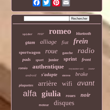
romeo
bluetooth
rear
spider
frein
alliage
fiat
gtam
radio
roue
sportwagon
gauche
sprint
pads
front
junior
sport
authentique
roméo
royaume-uni
joueur
brake
s'adapte
android
stereo
avant
arrière
wifi
plaquettes
alfa
giulia
noir
roues
disques
moteur