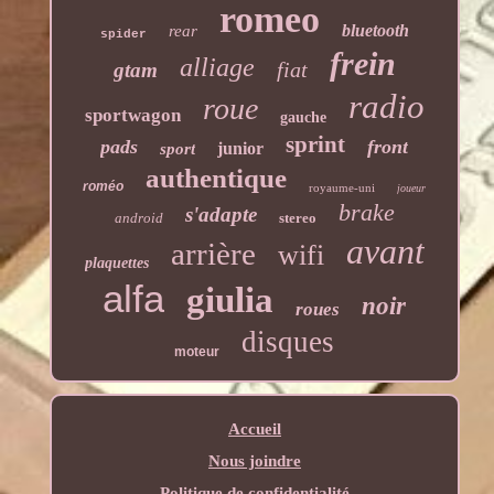
romeo
bluetooth
rear
spider
frein
alliage
fiat
gtam
radio
roue
sportwagon
gauche
sprint
pads
front
junior
sport
authentique
roméo
royaume-uni
joueur
brake
s'adapte
android
stereo
avant
arrière
wifi
plaquettes
alfa
giulia
noir
roues
disques
moteur
Accueil
Nous joindre
Politique de confidentialité