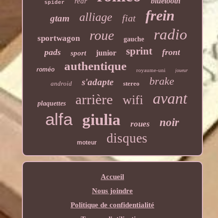
bluetooth
rear
spider
frein
alliage
fiat
gtam
radio
roue
sportwagon
gauche
sprint
pads
front
junior
sport
authentique
roméo
royaume-uni
joueur
brake
s'adapte
android
stereo
avant
arrière
wifi
plaquettes
alfa
giulia
noir
roues
disques
moteur
Accueil
Nous joindre
Politique de confidentialité