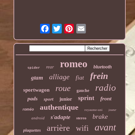
romeo
bluetooth
rear
spider
frein
alliage
fiat
gtam
radio
roue
sportwagon
gauche
sprint
pads
front
junior
sport
authentique
roméo
royaume-uni
joueur
brake
s'adapte
android
stereo
avant
arrière
wifi
plaquettes