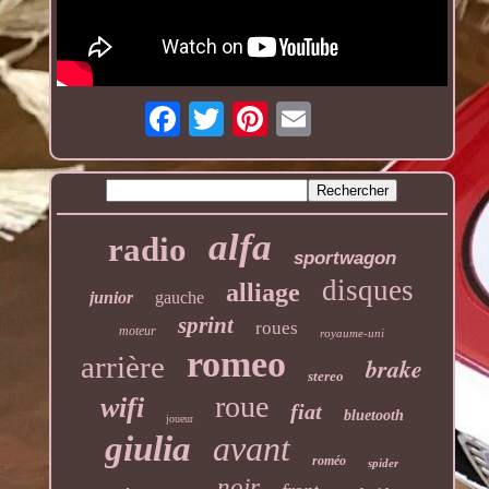
alfa
radio
sportwagon
disques
alliage
junior
gauche
sprint
roues
moteur
royaume-uni
romeo
arrière
brake
stereo
roue
wifi
fiat
bluetooth
joueur
giulia
avant
roméo
spider
noir