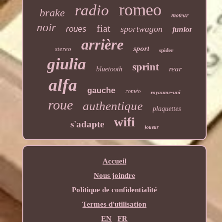
romeo
radio
brake
moteur
noir
fiat
sportwagon
roues
junior
arrière
sport
stereo
spider
giulia
sprint
rear
bluetooth
alfa
gauche
roméo
royaume-uni
roue
authentique
plaquettes
wifi
s'adapte
joueur
Accueil
Nous joindre
Politique de confidentialité
Termes d'utilisation
EN
FR