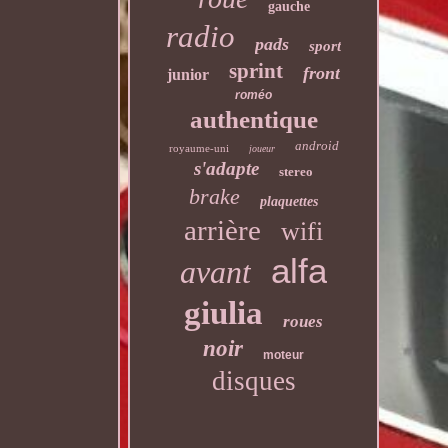
gauche
radio
pads
sport
sprint
front
junior
roméo
authentique
android
royaume-uni
joueur
s'adapte
stereo
brake
plaquettes
arrière
wifi
alfa
avant
giulia
roues
noir
moteur
disques