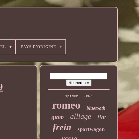
EL
PAYS D'ORIGINE
9
rear
spider
romeo
bluetooth
alliage
fiat
gtam
frein
sportwagon
roue