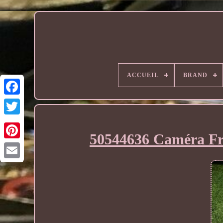
ACCUEIL
BRAND
50544636 Caméra Fro