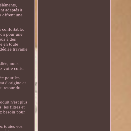
 éléments,
nt adaptés à
 offrent une
s confortable.
sion pour une
ous à des
e en toute
édiée travaille
diée, nous
 votre colis.
ée pour les
tat d'origine et
du retour du
oduit n'est plus
les filtres et
ez besoin pour
ec toutes vos