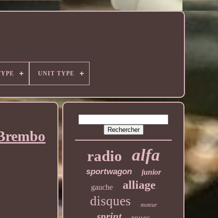
TYPE
UNIT TYPE
t Brembo
alfa
radio
sportwagon
junior
alliage
gauche
disques
moteur
sprint
roues