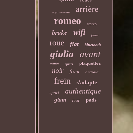
arrière
royaume-uni
romeo
stereo
brake
wifi
joueur
roue
fiat
bluetooth
giulia
avant
plaquettes
roméo
spider
noir
front
android
frein
s'adapte
authentique
sport
gtam
pads
rear