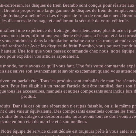
nti-corrosion, les disques de frein Brembo sont conçus pour résister aux
té : Brembo propose une large gamme de disques de frein de remplaceme
s de freinage améliorées : Les disques de frein de remplacement Brembo
 les distances de freinage et améliorant la sécurité de votre véhicule.
 entraînent une expérience de freinage plus silencieuse, plus douce et plu
çus pour durer, offrant une excellente résistance à l'usure et à la corro
e vous conduisiez dans la circulation urbaine ou sur la route, attendez-v
curité renforcée : Avec les disques de frein Brembo, vous pouvez conduir
la hauteur. Une fois que vous passez commande chez nous, notre équipe d
nce pour expédier vos articles rapidement.
e monde, nous avons ce qu'il vous faut. Une fois votre commande expé
uissiez suivre son avancement et savoir exactement quand vous attendrez
rivent en parfait état. Tous les produits sont emballés de manière sécuris
t. Pour être éligible à un retour, l'article doit être inutilisé, dans son é
que tous les accessoires, manuels et autres composants sont inclus lors 
produit.
duits. Dans le cas où une réparation n'est pas faisable, ou si le même pr
t d'une valeur équivalente. Des composants essentiels comme les freins, 
 outils de bricolage ou désodorisants, nous avons tout ce dont vous av
hicule en bon état de marche et à son meilleur.
 Notre équipe de service client dédiée est toujours prête à vous aider av