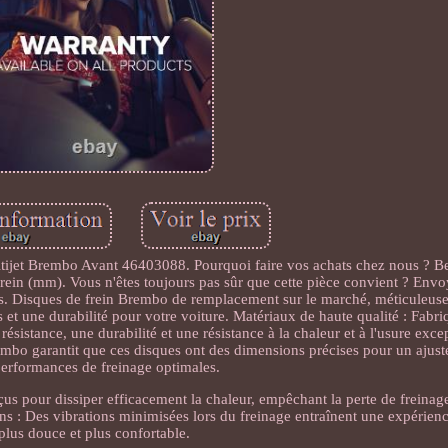
tijet Brembo Avant 46403088. Pourquoi faire vos achats chez nous ? Be
frein (mm). Vous n'êtes toujours pas sûr que cette pièce convient ? Env
ns. Disques de frein Brembo de remplacement sur le marché, méticuleu
et une durabilité pour votre voiture. Matériaux de haute qualité : Fabriq
ésistance, une durabilité et une résistance à la chaleur et à l'usure exce
rembo garantit que ces disques ont des dimensions précises pour un ajust
performances de freinage optimales.
çus pour dissiper efficacement la chaleur, empêchant la perte de freinag
ons : Des vibrations minimisées lors du freinage entraînent une expérien
plus douce et plus confortable.