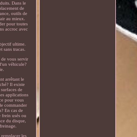
duits. Dans le
mplacement de
ance, outils de
'air au mieux.
der pour toutes
ans accroc avec
jectif ultime.
t sans tracas.
 de vous servir
 d'un véhicule?
le.
nt arrêtant le
ché? Il existe
 surfaces de
des applications
nce pour vous
nt de commander
n? En cas de
 frein usés ou
ce du disque,
freinage.
 remplacer les