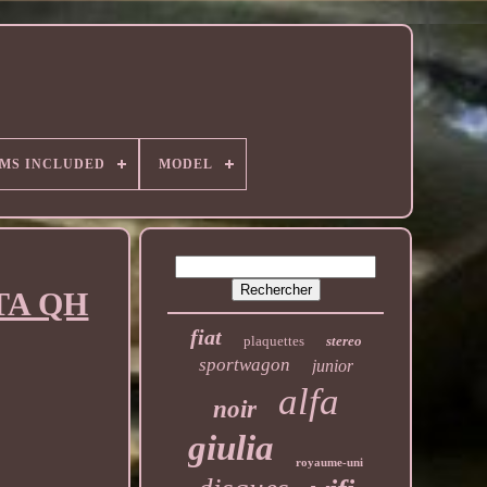
EMS INCLUDED
MODEL
GTA QH
fiat
plaquettes
stereo
sportwagon
junior
alfa
noir
giulia
royaume-uni