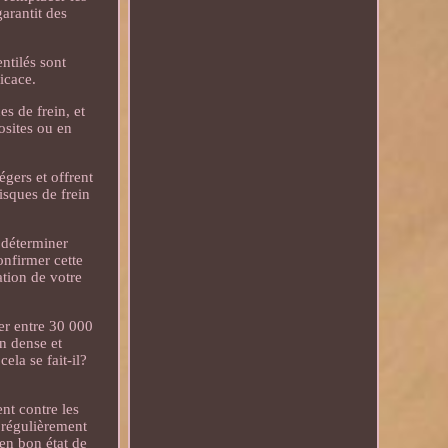
arantit des
ntilés sont
icace.
s de frein, et
osites ou en
égers et offrent
isques de frein
 déterminer
onfirmer cette
ation de votre
er entre 30 000
on dense et
ela se fait-il?
nt contre les
 régulièrement
 en bon état de