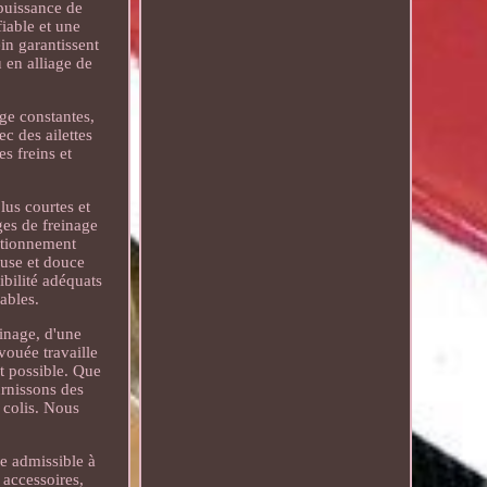
puissance de
iable et une
in garantissent
 en alliage de
ge constantes,
c des ailettes
es freins et
lus courtes et
ges de freinage
nctionnement
euse et douce
bilité adéquats
iables.
inage, d'une
vouée travaille
t possible. Que
rnissons des
 colis. Nous
re admissible à
s accessoires,