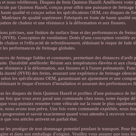
et nous vérifierons. Disques de frein Quinton Hazell: Améliorez votre 
icule par Quinton Hazell, conçus pour offrir une puissance de freinage f
 haute qualité et conçus selon les spécifications OEM, ces disques de fre
. Matériaux de qualité supérieure: Fabriqués en fonte de haute qualité ou
pation de chaleur et une résistance à la déformation et aux fissures.
s précises, une finition de surface lisse et des performances de freina
eté (NVH). Conception de ventilation: Dotés d'une conception ventilée ave
e chaleur et l'efficacité de refroidissement, réduisant le risque de fade d
t les performances de freinage globales.
es de freinage fiables et constantes, permettant des distances d'arrêt p
uite. Durabilité améliorée: Résiste aux températures élevées et aux char
ne résistance à la déformation, aux fissures et à l'usure prématurée. Fo
t la dureté (NVH) des freins, assurant une expérience de freinage silenci
selon les spécifications OEM, garantissant un ajustement et une compati
éduisant le risque d'erreurs d'installation et assurant des performances f
r les disques de frein Quinton Hazell et profitez d'une puissance de fre
. Une fois que vous avez passé une commande chez nous, notre équipe dé
que vous puissiez remettre votre véhicule sur la route le plus rapidemen
e, nous avons tout prévu. Une fois votre commande expédiée, nous fou
sa progression et savoir exactement quand vous attendre à recevoir votre
ce que vos articles arrivent en parfait état.
ur les protéger de tout dommage potentiel pendant le transport. Pour êt
d'origine et dans son emballage d'origine. Veuillez vous assurer que tous le