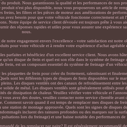
 du produit. Nous garantissons la qualité et les performances de nos pro
me produit n'est plus disponible, nous vous proposerons un article de re
freins, les filtres et les pièces de moteur aux améliorations de perform
us avez besoin pour que votre véhicule fonctionne correctement et ait l
ons. Notre équipe de service client dévouée est toujours prête à vous ai
rnir des réponses rapides et utiles pour vous assurer une expérience s
nous.
t de notre engagement envers l'excellence - votre satisfaction est notre ob
uits pour votre véhicule et à rendre votre expérience d'achat agréable e
es parfaites et bénéficiez d'un excellent service client. Nous avons hâte
e qu'un disque de frein et quel est son rôle dans le système de freinage
de frein, est un composant essentiel du système de freinage d'un véhicu
 les plaquettes de frein pour créer du frottement, ralentissant et finaleme
uels sont les différents types de disques de frein disponibles sur le mar
 pleins. Les disques ventilés ont des canaux de refroidissement entre les
èce solide de métal. Les disques ventilés sont généralement utilisés pour 
tés de dissipation de chaleur. Veuillez vérifier votre véhicule et l'anno
 Si vous avez des doutes, veuillez contacter notre service clientèle ava
ure. Comment savoir quand il est temps de remplacer mes disques de frei
ou une station de montage approuvée. Quels sont les signes de disques de
ndommagés incluent des rainures profondes ou des marques sur la surfa
s pulsations lors du freinage) et une baisse notable des performances de 
ecommandé de les remplacer par paire? Il est généralement recommandé de