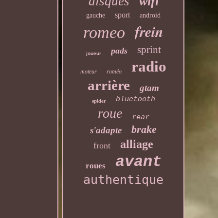
disques
wifi
sport
gauche
android
frein
romeo
sprint
pads
joueur
radio
moteur
roméo
arrière
gtam
bluetooth
spider
roue
rear
brake
s'adapte
alliage
front
avant
roues
authentique