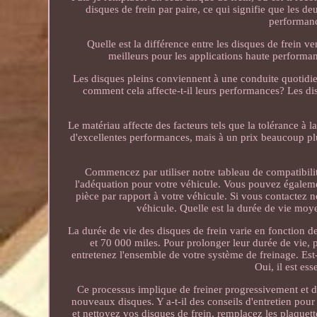
disques de frein par paire, ce qui signifie que les d
performanc
Quelle est la différence entre les disques de frein v
meilleurs pour les applications haute performanc
Les disques pleins conviennent à une conduite quotidie
comment cela affecte-t-il leurs performances? Les di
Le matériau affecte des facteurs tels que la tolérance à l
d'excellentes performances, mais à un prix beaucoup plus
Commencez par utiliser notre tableau de compatibili
l'adéquation pour votre véhicule. Vous pouvez également
pièce par rapport à votre véhicule. Si vous contactez n
véhicule. Quelle est la durée de vie moy
La durée de vie des disques de frein varie en fonction 
et 70 000 miles. Pour prolonger leur durée de vie, p
entretenez l'ensemble de votre système de freinage. Est-
Oui, il est es
Ce processus implique de freiner progressivement et d
nouveaux disques. Y a-t-il des conseils d'entretien pou
et nettoyez vos disques de frein, remplacez les plaquett