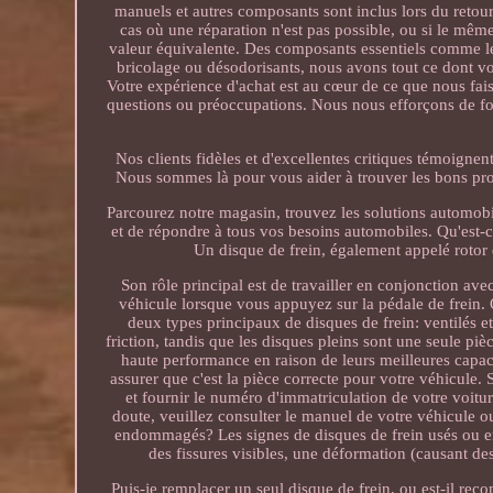
manuels et autres composants sont inclus lors du retour
cas où une réparation n'est pas possible, ou si le mê
valeur équivalente. Des composants essentiels comme les 
bricolage ou désodorisants, nous avons tout ce dont vo
Votre expérience d'achat est au cœur de ce que nous fais
questions ou préoccupations. Nous nous efforçons de fou
Nos clients fidèles et d'excellentes critiques témoignen
Nous sommes là pour vous aider à trouver les bons prod
Parcourez notre magasin, trouvez les solutions automobil
et de répondre à tous vos besoins automobiles. Qu'est-c
Un disque de frein, également appelé rotor 
Son rôle principal est de travailler en conjonction avec
véhicule lorsque vous appuyez sur la pédale de frein. Q
deux types principaux de disques de frein: ventilés et
friction, tandis que les disques pleins sont une seule pi
haute performance en raison de leurs meilleures capaci
assurer que c'est la pièce correcte pour votre véhicule.
et fournir le numéro d'immatriculation de votre voit
doute, veuillez consulter le manuel de votre véhicule 
endommagés? Les signes de disques de frein usés ou e
des fissures visibles, une déformation (causant de
Puis-je remplacer un seul disque de frein, ou est-il r