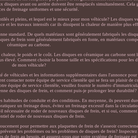
eux disques avant ou arrière doivent être remplacés simultanément. Cela g
es de freinage uniformes et une sécurité.
entilés et pleins, et lequel est le mieux pour mon véhicule? Les disques ve
e et les travaux intensifs car ils dissipent la chaleur de manière plus eff
nne standard. De quels matériaux sont généralement fabriqués les disque
sques de frein sont généralement fabriqués en fonte, en matériaux comp
céramique au carbone.
a chaleur, le poids et le coût. Les disques en céramique au carbone sont l
 élevé. Comment choisir la bonne taille et les spécifications pour les d
de mon véhicule?
té de véhicules et les informations supplémentaires dans l'annonce pour
 contacter notre équipe de service clientèle qui se fera un plaisir de c
otre équipe de service clientèle, veuillez fournir le numéro d'immatricul
enne des disques de frein, et comment puis-je prolonger leur durabilité?
des habitudes de conduite et des conditions. En moyenne, ils peuvent dur
ratiquez un freinage doux, évitez un freinage excessif dans la circulati
il nécessaire de roder de nouveaux disques de frein, et si oui, comment c
sentiel de roder de nouveaux disques de frein.
oucement pour permettre aux plaquettes de frein de s'asseoir correcteme
r prévenir les problèmes ou les problèmes de disques de frein? Inspectez
es de frein au besoin, et assurez-vous que votre système de freinage est